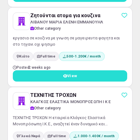
κατηγορίας.Υπευθυνότητα, συνέπεια και
επαγγελματισμός.Ικανότητα συν...
Ζητούνται ατομα για κουζινα
ΛΙΒΑΝΟΥ ΜΑΡΙΑ ΕΛΕΝΗ ΕΜΜΑΝΟΥΗΛ
Other category
εργασια σε κουζινα με γνωση σε μαγειρευτα φαγητα και
στο τηγανι οχι ψησιμο
Κιάτο
Full time
500-1.200€ / month
Posted
2 weeks ago
View
ΤΕΧΝΙΤΗΣ ΤΡΟΧΩΝ
ΚΛΑΓΚΟΣ ΕΛΑΣΤΙΚΑ ΜΟΝΟΠΡΟΣΩΠΗ Ι Κ Ε
Other category
ΤΕΧΝΙΤΗΣ ΤΡΟΧΩΝ Η εταιρεία Κλάγκος Ελαστικά
Μονοπρόσωπη Ι.Κ.Ε., αναζητεί έναν δυναμικό και
αφοσιωμένο Τεχνίτη Τροχών για πλήρη απασχόληση με
Γλυκά Νερά
Full time
1.000-1.400€ / month
φυσική παρουσία. Αρμοδιότητες: Εκτέλεση χειρωνακτικών