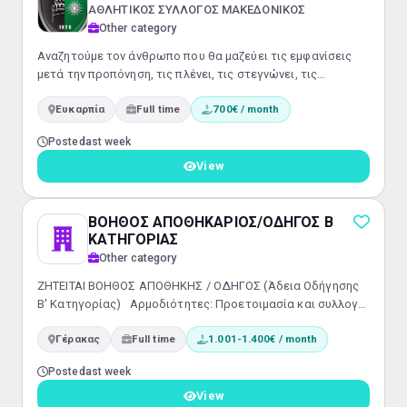
ΑΘΛΗΤΙΚΟΣ ΣΥΛΛΟΓΟΣ ΜΑΚΕΔΟΝΙΚΟΣ
Other category
Αναζητούμε τον άνθρωπο που θα μαζεύει τις εμφανίσεις
μετά την προπόνηση, τις πλένει, τις στεγνώνει, τις
τακτοποιεί και τις ετοιμάζει για τον επόμενο αγώνα
Ευκαρπία
Full time
700€ / month
Posted
last week
View
ΒΟΗΘΟΣ ΑΠΟΘΗΚΑΡΙΟΣ/ΟΔΗΓΟΣ Β
ΚΑΤΗΓΟΡΙΑΣ
Other category
ΖΗΤΕΙΤΑΙ ΒΟΗΘΟΣ ΑΠΟΘΗΚΗΣ / ΟΔΗΓΟΣ (Άδεια Οδήγησης
Β' Κατηγορίας) Αρμοδιότητες: Προετοιμασία και συλλογή
παραγγελιών.Φόρτωση και τακτοποίηση
Γέρακας
Full time
1.001-1.400€ / month
εμπορευμάτων.Παραδόσεις παραγγελιών σε πελάτες
εντός Αττικής.Παράδοση δεμάτων σε πρακτορεία
Posted
last week
μεταφορών.Υποστήριξη των καθημερινών εργασιών της
αποθήκης. Απαραίτητα προσόντα: Άδεια οδήγησης Β'
View