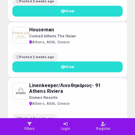
Posted 2 weeks ago
View
Houseman
Conrad Athens The Ilisian
Athens, Attiki, Greece
Posted 2 weeks ago
View
Linenkeeper/Λινοθηκάριος- 91
Athens Riviera
Domes Resorts
Athens, Attiki, Greece
Posted 2 weeks ago
View
Filters
Login
Register