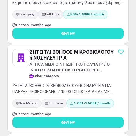
κλιματιστικών σε οικιακούς και επαγγελματικούς χώρους,
από εταιρεία με έδρα τον Εύοσμο Θεσσαλονίκης. Θέση
Εύοσμος
Full time
500-1.000€ / month
εργασίας πλήρους απασχόλησης.
Posted
2 months ago
View
ΖΗΤΕΙΤΑΙ ΒΟΗΘΟΣ ΜΙΚΡΟΒΙΟΛΟΓΟΥ
ή ΝΟΣΗΛΕΥΤΡΙΑ
ATTICA MEDPOINT ΙΔΙΩΤΙΚΟ ΠΟΛΥΙΑΤΡΕΙΟ
ΙΔΙΩΤΙΚΟ ΔΙΑΓΝΩΣΤΙΚΟ ΕΡΓΑΣΤΗΡΙΟ
ΙΔΙΩΤΙΚΑ ΙΑΤΡΕΙΑ ΙΔΙΩΤΙΚΗ ΚΕΦΑΛΑΙΟΥΧΙΚΗ
Other category
ΕΤΑΙΡΕΙΑ
ΖΗΤΕΙΤΑΙ ΒΟΗΘΟΣ ΜΙΚΡΟΒΙΟΛΟΓΟΥ/ΝΟΣΗΛΕΥΤΡΙΑ ΓΙΑ
ΠΛΗΡΕΣ ΠΡΩΙΝΟ ΩΡΑΡΙΟ 7-15.00 ΤΟΠΟΣ ΕΡΓΑΣΙΑΣ ΜΕ
ΦΥΣΙΚΗ ΠΑΡΟΥΣΙΑ : IATΡΕΙΟ ΝΕΑΣ ΜΑΚΡΗΣ ΑΠΟΣΤΟΛΗ
Νέα Μάκρη
Full time
1.001-1.500€ / month
ΒΙΟΓΡΑΦΙΚΩΝ:
atticamedpoint@gmail.com
Posted
3 months ago
View