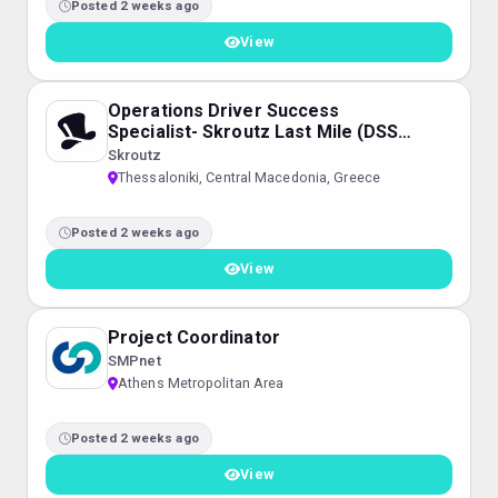
Posted 2 weeks ago
View
Operations Driver Success
Specialist- Skroutz Last Mile (DSS
0726)
Skroutz
Thessaloniki, Central Macedonia, Greece
Posted 2 weeks ago
View
Project Coordinator
SMPnet
Athens Metropolitan Area
Posted 2 weeks ago
View