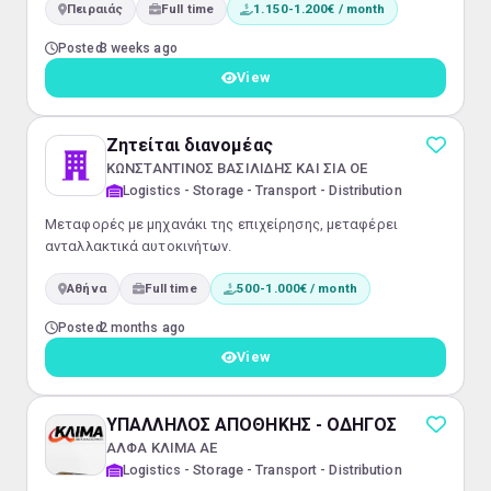
Πειραιάς
Full time
1.150-1.200€ / month
σύγχρονο ηλεκτρικό βαν.✅ Δεν απαιτείται επαγγελματικό
δίπλωμα οδήγησης. Απαραίτητα προσόντα:✅
Posted
3 weeks ago
Εκπληρωμένες στρατιωτικές υποχρεώσεις✅
Υπευθυνότητα &amp; συνέπεια✅ Ευγένεια και
View
επαγγελματική συμπεριφορά 🕘 Ωράριο
εργασίας:Δευτέρα –...
Ζητείται διανομέας
ΚΩΝΣΤΑΝΤΙΝΟΣ ΒΑΣΙΛΙΔΗΣ ΚΑΙ ΣΙΑ ΟΕ
Logistics - Storage - Transport - Distribution
Μεταφορές με μηχανάκι της επιχείρησης, μεταφέρει
ανταλλακτικά αυτοκινήτων.
Αθήνα
Full time
500-1.000€ / month
Posted
2 months ago
View
ΥΠΑΛΛΗΛΟΣ ΑΠΟΘΗΚΗΣ - ΟΔΗΓΟΣ
ΑΛΦΑ ΚΛΙΜΑ ΑΕ
Logistics - Storage - Transport - Distribution