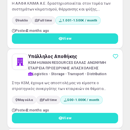
Η ΑΛΦΑ ΚΛΙΜΑ Α.Ε. δραστηριοποιείται στον τομέα των
συστημάτων κλιματισμού, θέρμανσης και ψύξης,
προσφέροντας ολοκληρωμένες λύσεις για οικιακές και
Iraklio
Full time
1.001-1.500€ / month
επαγγελματικές εφαρμογές. Η ΑΛΦΑ ΚΛΙΜΑ Α.Ε. ψάχνει
Βοηθό Αποθήκης / Οδηγό. Αν σου αρέσει η συνεργασία, η
Posted
2 months ago
οργάνωση και κινείσαι άνετα στην Αθήνα, ίσως είσαι αυτός
που ψάχνουμε!Καθήκοντα:Παραλαβές
View
εμπορευμάτων.Τακτοποίηση και οργάνωση της
αποθήκης.Διανομ...
Υπάλληλος Αποθήκης
KSM HUMAN RESOURCES ΕΛΛΑΣ ΑΝΩΝΥΜΗ
ΕΤΑΙΡΕΙΑ ΠΡΟΣΩΡΙΝΗΣ ΑΠΑΣΧΟΛΗΣΗΣ
Logistics - Storage - Transport - Distribution
Στην KSM, έχουμε ως αποστολή μας να είμαστε ο
στρατηγικός συνεργάτης των εταιρειών σε θέματα
Ανθρώπινου Δυναμικού και παράλληλα να συμβάλλουμε
Μαγούλα
Full time
500-1.000€ / month
στην επαγγελματική εξέλιξη και ικανοποίηση των στόχων
των υποψηφίων. Με γνώμονα τις θεμελιώδεις αξίες μας
Posted
2 months ago
και μέσα από τις εξατομικευμένες πρακτικές μας,
φροντίζουμε να φέρουμε κοντά τους εργαζόμενους και τις
View
εταιρείες, δίνοντας και στις δύο πλευρές την υπο...