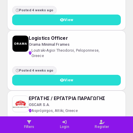
Posted 4 weeks ago
View
Logistics Officer
Orama Minimal Frames
Loutraki-Agioi Theodoroi, Peloponnese,
Greece
Posted 4 weeks ago
View
ΕΡΓΑΤΗΣ / ΕΡΓΑΤΡΙΑ ΠΑΡΑΓΩΓΗΣ
OSCAR S.A.
Asprópirgos, Attiki, Greece
Posted 4 weeks ago
Filters
Login
Register