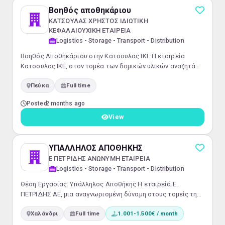
Βοηθός αποθηκάριου
ΚΑΤΣΟΥΛΑΣ ΧΡΗΣΤΟΣ ΙΔΙΩΤΙΚΗ
ΚΕΦΑΛΑΙΟΥΧΙΚΗ ΕΤΑΙΡΕΙΑ
Logistics - Storage - Transport - Distribution
Βοηθός Αποθηκάριου στην Κατσουλας ΙΚΕ Η εταιρεία
Κατσουλας ΙΚΕ, στον τομέα των δομικών υλικών αναζητά
δυναμικούς συνεργάτες για τη θέση του Βοηθού
Πεύκα
Full time
Αποθηκάριου. Πρόκειται για εργασία πλήρους
απασχόλησης με φυσική παρουσία στις εγκαταστάσεις μας.
Posted
2 months ago
Αρμοδιότητες: Βοήθεια στην παραλαβή, ταξινόμηση και
αποθήκευση προϊόντων.Διαχείριση καθημερινών
View
παραλαβών και φορτώσεων.Συμμετοχή στη διατήρηση της
τάξης κ...
ΥΠΑΛΛΗΛΟΣ ΑΠΟΘΗΚΗΣ
Ε ΠΕΤΡΙΔΗΣ ΑΝΩΝΥΜΗ ΕΤΑΙΡΕΙΑ
Logistics - Storage - Transport - Distribution
Θέση Εργασίας: Υπάλληλος Αποθήκης Η εταιρεία Ε.
ΠΕΤΡΙΔΗΣ ΑΕ, μια αναγνωρισμένη δύναμη στους τομείς της
Θέρμανσης, Υδραυλικών Εξαρτημάτων, Ύδρευσης,
Χαλάνδρι
Full time
1.001-1.500€ / month
Κλιματισμού και Αποχέτευσης, αναζητά έναν αφοσιωμένο
επαγγελματία για τη θέση του Υπεύθυνου Αποθήκης. Η