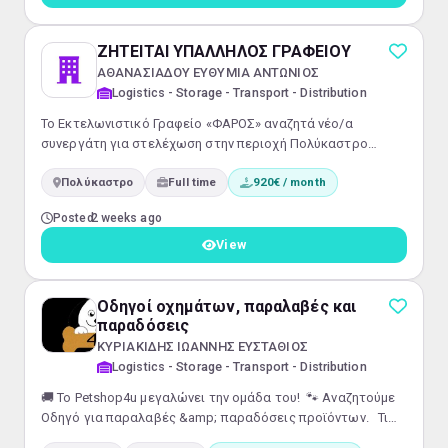
ΖΗΤΕΙΤΑΙ ΥΠΑΛΛΗΛΟΣ ΓΡΑΦΕΙΟΥ
ΑΘΑΝΑΣΙΑΔΟΥ ΕΥΘΥΜΙΑ ΑΝΤΩΝΙΟΣ
Logistics - Storage - Transport - Distribution
Το Εκτελωνιστικό Γραφείο «ΦΑΡΟΣ» αναζητά νέο/α
συνεργάτη για στελέχωση στην περιοχή Πολύκαστρο
Κιλκίς. 💼 Αρμοδιότητες: Διεκπεραίωση γραφειοκρατικών
Πολύκαστρο
Full time
920€ / month
διαδικασιών και υποστήριξη εκτελωνιστικών
εργασιώνΔιαχείριση αλληλογραφίας, καταχώρηση
Posted
2 weeks ago
δεδομένων και αρχειοθέτηση εγγράφων 📋 Απαραίτητα
Προσόντα: Γνώση χρήσης Η/Υ (MS Office: Word, Excel,
View
Email)Συνέπεια, επαγγελματισμός και οργανωτικές
ικανότητεςΠρ...
Οδηγοί οχημάτων, παραλαβές και
παραδόσεις
ΚΥΡΙΑΚΙΔΗΣ ΙΩΑΝΝΗΣ ΕΥΣΤΑΘΙΟΣ
Logistics - Storage - Transport - Distribution
🚚 Το Petshop4u μεγαλώνει την ομάδα του! 🐾 Αναζητούμε
Οδηγό για παραλαβές &amp; παραδόσεις προϊόντων. Τι
προσφέρουμε:🚐 Η εργασία πραγματοποιείται με δικό μας