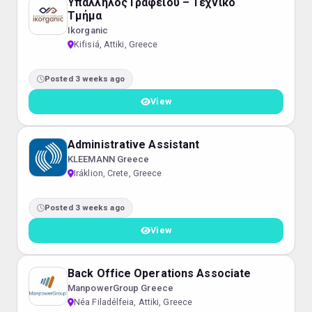
Υπάλληλος Γραφείου – Τεχνικό
Τμήμα
Ikorganic
Kifisiá, Attiki, Greece
Posted 3 weeks ago
View
Administrative Assistant
KLEEMANN Greece
Iráklion, Crete, Greece
Posted 3 weeks ago
View
Back Office Operations Associate
ManpowerGroup Greece
Néa Filadélfeia, Attiki, Greece