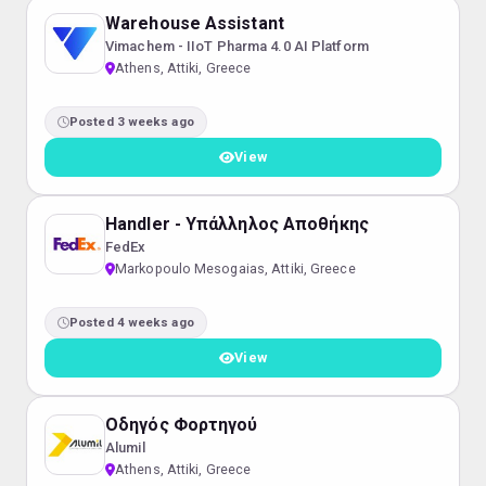
Warehouse Assistant
Vimachem - IIoT Pharma 4.0 AI Platform
Athens, Attiki, Greece
Posted 3 weeks ago
View
Handler - Υπάλληλος Αποθήκης
FedEx
Markopoulo Mesogaias, Attiki, Greece
Posted 4 weeks ago
View
Οδηγός Φορτηγού
Alumil
Athens, Attiki, Greece