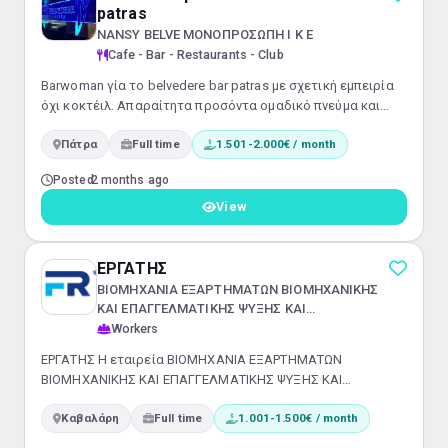
patras
NANSY BELVE ΜΟΝΟΠΡΟΣΩΠΗ Ι Κ Ε
Cafe - Bar - Restaurants - Club
Barwoman γία το belvedere bar patras με σχετική εμπειρία
όχι κοκτέιλ. Απαραίτητα προσόντα ομαδικό πνεύμα και
ευχάριστη προσωπικότητα. Μεροκάματο 60-70€ συν πλήρη
Πάτρα
Full time
1.501-2.000€ / month
ασφάλιση. Αν επιθυμείς να ενταχθείς στην ομάδα μας
επικοινώνησε μαζί μας.
Posted
2 months ago
View
ΕΡΓΑΤΗΣ
ΒΙΟΜΗΧΑΝΙΑ ΕΞΑΡΤΗΜΑΤΩΝ ΒΙΟΜΗΧΑΝΙΚΗΣ
ΚΑΙ ΕΠΑΓΓΕΛΜΑΤΙΚΗΣ ΨΥΞΗΣ ΚΑΙ
ΚΛΙΜΑΤΙΣΜΟΥ FRIGOPLAST ABEE
Workers
ΕΡΓΑΤΗΣ Η εταιρεία ΒΙΟΜΗΧΑΝΙΑ ΕΞΑΡΤΗΜΑΤΩΝ
ΒΙΟΜΗΧΑΝΙΚΗΣ ΚΑΙ ΕΠΑΓΓΕΛΜΑΤΙΚΗΣ ΨΥΞΗΣ ΚΑΙ
ΚΛΙΜΑΤΙΣΜΟΥ FRIGOPLAST ABEE, μια από τις κορυφαίες
Καβαλάρη
Full time
1.001-1.500€ / month
εταιρείες στον τομέα της, αναζητά άτομα για την κάλυψη
θέσεων εργασίας ως Εργάτες Μετάλλων στην παραγωγική