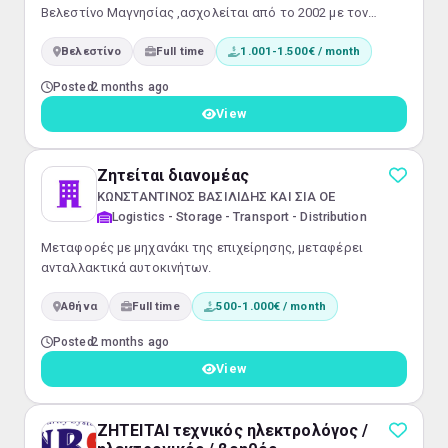
Βελεστίνο Μαγνησίας ,ασχολείται από το 2002 με τον
τομέα των λιπαντικών οχημάτων και βιομηχανίας και στο
Βελεστίνο
Full time
1.001-1.500€ / month
πλαίσιο ανάπτυξής της ζητά: Πωλητή Προφίλ ιδανικού
υποψηφίου Ανεπτυγμένες δεξιότητες πειθούς και
Posted
2 months ago
διαπραγμάτευσης Άνεση στην επικοινωνία και τις
ανθρώπινες σχέσεις Απαιτείται Εργατικότητα και
View
συνέπεια Ερασιτεχνικό δίπλωμα οδήγησης Καθήκοντα
Ανάπτυ...
Ζητείται διανομέας
ΚΩΝΣΤΑΝΤΙΝΟΣ ΒΑΣΙΛΙΔΗΣ ΚΑΙ ΣΙΑ ΟΕ
Logistics - Storage - Transport - Distribution
Μεταφορές με μηχανάκι της επιχείρησης, μεταφέρει
ανταλλακτικά αυτοκινήτων.
Αθήνα
Full time
500-1.000€ / month
Posted
2 months ago
View
ΖΗΤΕΙΤΑΙ τεχνικός ηλεκτρολόγος /