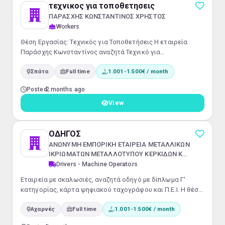
τεχνικος για τοποθετησεις
ΠΑΡΑΣΧΗΣ ΚΩΝΣΤΑΝΤΙΝΟΣ ΧΡΗΣΤΟΣ
Workers
Θέση Εργασίας: Τεχνικός για Τοποθετήσεις Η εταιρεία
Παράσχης Κωνσταντίνος αναζητά Τεχνικό για
Τοποθετήσεις για πλήρη απασχόληση και εργασία με
Σπάτα
Full time
1.001-1.500€ / month
φυσική παρουσία. Εξειδικευόμαστε σε κατασκευές
ανοιξειδωτων με γυαλι και προσφέρουμε μια σταθερή
Posted
2 months ago
θέση σε περιβάλλον εργασίας με δυνατότητες εξέλιξης.Τι
ψάχνουμε: Κατηγορία επαγγέλματος: ΕργάτεςΕιδικότητα:
View
Εργάτης για τοποθετησεις κατασκευων με ανοιξειδωτο...
ΟΔΗΓΟΣ
ΑΝΩΝΥΜΗ ΕΜΠΟΡΙΚΗ ΕΤΑΙΡΕΙΑ ΜΕΤΑΛΛΙΚΩΝ
ΙΚΡΙΩΜΑΤΩΝ ΜΕΤΑΛΛΟΤΥΠΟΥ ΚΕΡΚΙΔΩΝ ΚΑΙ
ΕΞΕΔΡΩΝ
Drivers - Machine Operators
Εταιρεία με σκαλωσιές, αναζητά οδηγό με δίπλωμα Γ'
κατηγορίας, κάρτα ψηφιακού ταχογράφου και Π.Ε.Ι. Η θέση
εργασίας αφορά εξαήμερη απασχόληση.
Αχαρνές
Full time
1.001-1.500€ / month