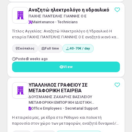
Αναζητώ ηλεκτρολόγο η υδραυλικό
ΠΑΧΗΣ ΠΑΝΤΕΛΗΣ ΓΙΑΝΝΗΣ Ο Ε
Maintenance - Technicians
Τίτλος Αγγελίας: Αναζητώ Ηλεκτρολόγο ή Υδραυλικό Η
εταιρία ΠΑΧΗΣ ΠΑΝΤΕΛΗΣ ΓΙΑΝΝΗΣ Ο Ε αναζητά ικανό και
αξιόπιστο επαγγελματία για να ενταχθεί στην ομάδα μας
Σκόπελος
Full time
40-70€ / day
με πλήρη απασχόληση στη θέση του Ηλεκτρολόγου ή
Υδραυλικού. Η θέση απαιτεί ειδικούς οι οποίοι δύνανται να
Posted
3 weeks ago
εργαστούν με φυσική παρουσία και να συμβάλουν στη
συντήρηση και τεχνική υποστήριξη των εγκαταστάσεών
View
μας. Απαραίτητα Προσόντα: Πολύ καλή...
ΥΠΑΛΛΗΛΟΣ ΓΡΑΦΕΙΟΥ ΣΕ
ΜΕΤΑΦΟΡΙΚΗ ΕΤΑΙΡΕΙΑ
ΔΟΥΣΜΑΝΗΣ ΖΑΧΑΡΗΣ ΒΑΣΙΛΕΙΟΥ
ΜΕΤΑΦΟΡΙΚΗ ΕΜΠΟΡΙΚΗ ΙΔΙΩΤΙΚΗ
ΚΕΦΑΛΑΙΟΥΧΙΚΗ ΕΤΑΙΡΕΙΑ
Office Employees - Secretarial Support
Η εταιρεία μας, με έδρα στο Ρέθυμνο και πολυετή
παρουσία στον χώρο των μεταφορών, αναζητά δυναμικό/ή
επαγγελματία για τη στελέχωση του γραφείου κίνησης.