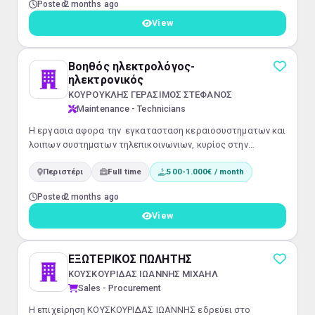
Posted
2 months ago
μονάδα μας. Τύπος Απασχόλησης: Πλήρης
απασχόλησηΕίδος Εργασίας: Με φυσική
View
παρουσίαΚατηγορία Επαγγέλματος: ΕργάτεςΕπίπεδο
Εκπαίδευσης: ΑδιάφοροΜισθός: 1.001-1....
Βοηθός ηλεκτρολόγος-
ηλεκτρονικός
ΚΟΥΡΟΥΚΛΗΣ ΓΕΡΑΣΙΜΟΣ ΣΤΕΦΑΝΟΣ
Maintenance - Technicians
Η εργασια αφορα την εγκατασταση κεραιοσυστηματων και
λοιπων συστηματων τηλεπικοινωνιων, κυρίος στην
ευρητερη περιοχη των Αθηνων.
Περιστέρι
Full time
500-1.000€ / month
Posted
2 months ago
View
ΕΞΩΤΕΡΙΚΟΣ ΠΩΛΗΤΗΣ
ΚΟΥΣΚΟΥΡΙΔΑΣ ΙΩΑΝΝΗΣ ΜΙΧΑΗΛ
Sales - Procurement
Η επιχείρηση ΚΟΥΣΚΟΥΡΙΔΑΣ ΙΩΑΝΝΗΣ εδρεύει στο