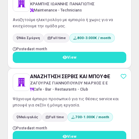
ΚΡΑΜΠΗΣ ΙΩΑΝΝΗΣ ΠΑΝΑΓΙΩΤΗΣ
Maintenance - Technicians
Αναζητούμε ηλεκτρολόγο με εμπειρία ή χωρις για να
ενισχύσουμε την ομάδα μας.
Νέα Σμύρνη
Full time
800-3.000€ / month
Posted
last month
View
ΑΝΑΖΗΤΗΣΗ ΣΕΡΒΙΣ ΚΑΙ ΜΠΟΥΦΕ
ΖΑΓΟΥΡΑΣ ΓΙΑΝΝΟΠΟΥΛΟΥ ΝΙΑΡΧΟΣ Ε Ε
Cafe - Bar - Restaurants - Club
Ψάχνουμε έμπειρο προσωπικό για τις θέσεις service και
μπουφέ για σεζόν ή μόνιμη εργασία.
Μελιγαλάς
Full time
700-1.000€ / month
Posted
last month
View