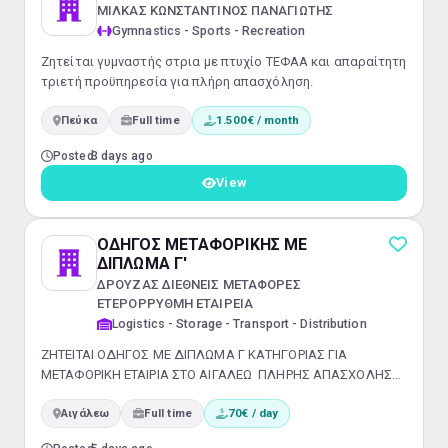
ΜΙΛΚΑΣ ΚΩΝΣΤΑΝΤΙΝΟΣ ΠΑΝΑΓΙΩΤΗΣ
Gymnastics - Sports - Recreation
Ζητείται γυμναστής στρια με πτυχίο ΤΕΦΑΑ και απαραίτητη
τριετή προϋπηρεσία για πλήρη απασχόληση.
Πεύκα
Full time
1.500€ / month
Posted
3 days ago
View
ΟΔΗΓΟΣ ΜΕΤΑΦΟΡΙΚΗΣ ΜΕ
ΔΙΠΛΩΜΑ Γ'
ΔΡΟΥΖΑΣ ΔΙΕΘΝΕΙΣ ΜΕΤΑΦΟΡΕΣ
ΕΤΕΡΟΡΡΥΘΜΗ ΕΤΑΙΡΕΙΑ
Logistics - Storage - Transport - Distribution
ΖΗΤΕΙΤΑΙ ΟΔΗΓΟΣ ΜΕ ΔΙΠΛΩΜΑ Γ ΚΑΤΗΓΟΡΙΑΣ ΓΙΑ
ΜΕΤΑΦΟΡΙΚΗ ΕΤΑΙΡΙΑ ΣΤΟ ΑΙΓΑΛΕΩ ΠΛΗΡΗΣ ΑΠΑΣΧΟΛΗΣΗ
ΟΚΤΑΩΡΟ ΠΕΝΘΗΜΕΡΟ
Αιγάλεω
Full time
70€ / day