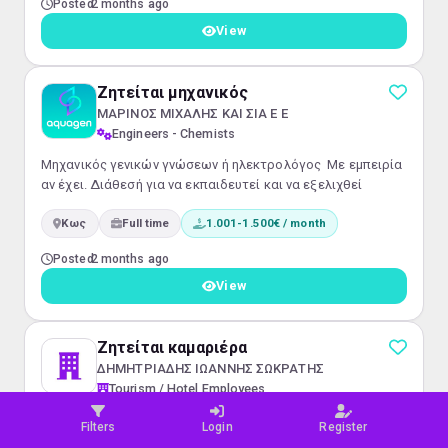
Posted
2 months ago
View
Ζητείται μηχανικός
ΜΑΡΙΝΟΣ ΜΙΧΑΛΗΣ ΚΑΙ ΣΙΑ Ε Ε
Engineers - Chemists
Μηχανικός γενικών γνώσεων ή ηλεκτρολόγος Με εμπειρία
αν έχει. Διάθεσή για να εκπαιδευτεί και να εξελιχθεί
Κως
Full time
1.001-1.500€ / month
Posted
2 months ago
View
Ζητείται καμαριέρα
ΔΗΜΗΤΡΙΑΔΗΣ ΙΩΑΝΝΗΣ ΣΩΚΡΑΤΗΣ
Tourism / Hotel Employees
Ζητείται καμαριέρα με εμπειρία
Filters
Login
Register