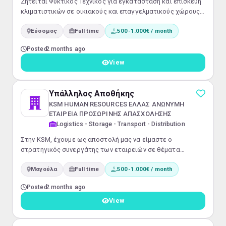
Ζητείται Ψυκτικός Τεχνικός για εγκατάσταση και επισκευή
κλιματιστικών σε οικιακούς και επαγγελματικούς χώρους,
από εταιρεία με έδρα τον Εύοσμο Θεσσαλονίκης. Θέση
Εύοσμος
Full time
500-1.000€ / month
εργασίας πλήρους απασχόλησης.
Posted
2 months ago
View
Υπάλληλος Αποθήκης
KSM HUMAN RESOURCES ΕΛΛΑΣ ΑΝΩΝΥΜΗ
ΕΤΑΙΡΕΙΑ ΠΡΟΣΩΡΙΝΗΣ ΑΠΑΣΧΟΛΗΣΗΣ
Logistics - Storage - Transport - Distribution
Στην KSM, έχουμε ως αποστολή μας να είμαστε ο
στρατηγικός συνεργάτης των εταιρειών σε θέματα
Ανθρώπινου Δυναμικού και παράλληλα να συμβάλλουμε
Μαγούλα
Full time
500-1.000€ / month
στην επαγγελματική εξέλιξη και ικανοποίηση των στόχων
των υποψηφίων. Με γνώμονα τις θεμελιώδεις αξίες μας
Posted
2 months ago
και μέσα από τις εξατομικευμένες πρακτικές μας,
φροντίζουμε να φέρουμε κοντά τους εργαζόμενους και τις
View
εταιρείες, δίνοντας και στις δύο πλευρές την υπο...