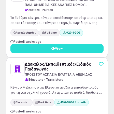
ΠΑΙΔΙΩΝ ΜΕ ΕΙΔΙΚΕΣ ΑΝΑΓΚΕΣ ΝΟΜΟΥ
ΚΟΡΙΝΘΙΑΣ
Doctors - Nurses
Το Ευθύμιο κέντρο, κέντρο εκπαίδευσης, αποθεραπείας και
αποκατάστασης και στέγη υποστηριζόμενης διαβίωσης
ΑΜΕΑ, αναζητεί νοσηλευτικό προσωπικό και κοινωνική-ο
Αρχαίο Λιμάνι
Full time
920-920€
λειτουργό
Posted
4 weeks ago
View
Δάσκαλος/Εκπαιδευτικός/Ειδικός
Παιδαγωγός
ΠΡΟΕΣΤΟΥ ΑΣΠΑΣΙΑ ΕΥΑΓΓΕΛΙΑ ΛΕΩΝΙΔΑΣ
Educators - Translators
Κέντρο Μελέτης στην Ελευσίνα αναζητά εκπαιδευτικούς
για τη νέα σχολική χρονιά! Αν αγαπάς τα παιδιά, διαθέτεις
υπευθυνότητα και όρεξη για συνεργασία, θα χαρούμε να
Ελευσίνα
Part time
450-500€ / month
γνωριστούμε!
Posted
4 weeks ago