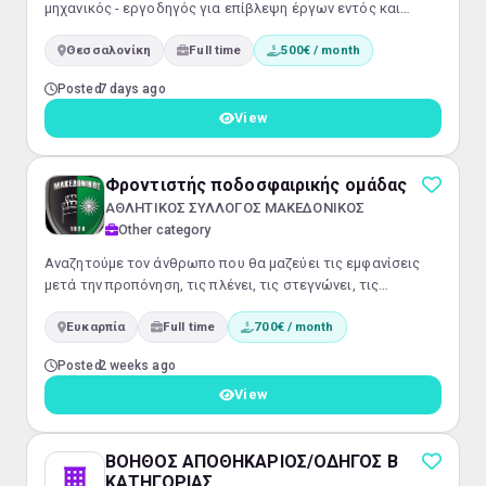
μηχανικός - εργοδηγός για επίβλεψη έργων εντός και
εκτός πόλης.
Θεσσαλονίκη
Full time
500€ / month
Posted
7 days ago
View
Φροντιστής ποδοσφαιρικής ομάδας
ΑΘΛΗΤΙΚΟΣ ΣΥΛΛΟΓΟΣ ΜΑΚΕΔΟΝΙΚΟΣ
Other category
Αναζητούμε τον άνθρωπο που θα μαζεύει τις εμφανίσεις
μετά την προπόνηση, τις πλένει, τις στεγνώνει, τις
τακτοποιεί και τις ετοιμάζει για τον επόμενο αγώνα
Ευκαρπία
Full time
700€ / month
Posted
2 weeks ago
View
ΒΟΗΘΟΣ ΑΠΟΘΗΚΑΡΙΟΣ/ΟΔΗΓΟΣ Β
ΚΑΤΗΓΟΡΙΑΣ