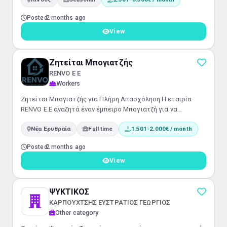
Posted
2 months ago
View
Ζητείται Μπογιατζής
RENVO Ε Ε
Workers
Ζητείται Μπογιατζής για Πλήρη Απασχόληση Η εταιρία
RENVO E.E αναζητά έναν έμπειρο Μπογιατζή για να
ενταχθεί στην ομάδα μας. Εάν έχετε πάθος για την τέχνη
Νέα Ερυθραία
Full time
1.501-2.000€ / month
της βαφής και αναζητάτε μια σταθερή θέση με φυσική
παρουσία, σας καλούμε να εξετάσετε αυτή την ευκαιρία.
Posted
2 months ago
Κύρια Καθήκοντα: Εκτέλεση εργασιών βαφής σε ποικίλα
οικοδομικά έργα.Προετοιμασία επιφανειών για βέλτιστο
View
αποτέλεσμα.Συνεργασία με την υπόλοιπ...
ΨΥΚΤΙΚΟΣ
ΚΑΡΠΟΥΧΤΣΗΣ ΕΥΣΤΡΑΤΙΟΣ ΓΕΩΡΓΙΟΣ
Other category