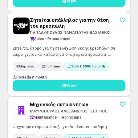
View
Ζητείται υπάλληλος για την θέση
του κρεοπώλη
ΠΑΠΑΔΟΠΟΥΛΟΣ ΠΑΝΑΓΙΩΤΗΣ ΒΑΣΙΛΕΙΟΣ
Sales - Procurement
Ζητείται άτομο για τη στελέχωση θέσης κρεοπώλη σε
μικρό γειτονικό κατάστημα στα βόρεια προάστια.
Ευχάριστο κλίμα, πλήρη απασχόληση και σταθερό ωράριο .
Μαρούσι
Full time
900-1.600€ / month
Προϋπηρεσία θα εκτιμηθεί αλλά δεν είναι απαραίτητη .
Posted
last month
View
Μηχανικός αυτοκίνητων
ΜΑΥΡΟΠΟΥΛΟΣ ΑΛΕΞΑΝΔΡΟΣ ΓΕΩΡΓΙΟΣ
Maintenance - Technicians
Ψάχνουμε ατόμο με όρεξη για δουλεια και μαθηση