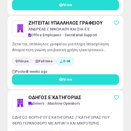
View
ΖΗΤΕΙΤΑΙ ΥΠΑΛΛΗΛΟΣ ΓΡΑΦΕΙΟΥ
ΑΝΔΡΕΑΣ Γ ΝΙΚΟΛΑΟΥ ΚΑΙ ΣΙΑ Ε Ε
Office Employees - Secretarial Support
Ζητείται, υπάλληλος γραφείου για πλήρη απασχόληση.
Απαραίτητη γνώση για βασική χρήση ηλεκτρονικού
υπολογιστή (Word, excel) Ξένες Γλώσσες: Αγγλικά και κατά
Πάτρα
Full time
0-0€
προτίμηση Γερμανικά
Posted
4 weeks ago
View
ΟΔΗΓΟΣ Ε΄ΚΑΤΗΓΟΡΙΑΣ
Drivers - Machine Operators
ΟΔΗΓΟΣ ΦΟΡΤΗΓΟΥ Ε΄ΚΑΤΗΓΟΡΙΑΣ ,Γ΄ΚΑΤΗΓΟΡΙΑΣ ΠΟΥ
ΦΕΡΕΙ ΓΕΡΑΝΟΦΟΡΟ ΜΕ ΑΡΠΑΓΗ ΚΑΙ ΜΙΚΡΟΤΕΡΗΣ
ΚΑΤΗΓΟΡΙΑΣ ΦΙΧ