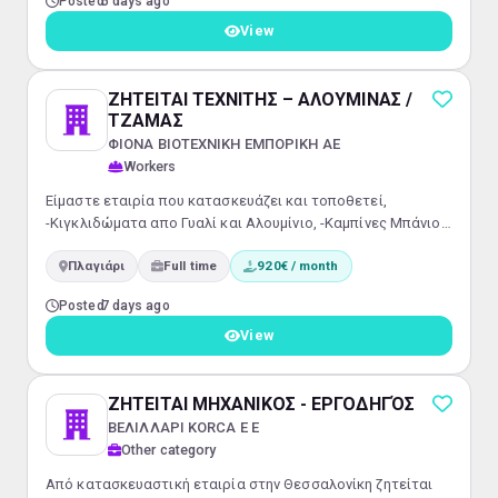
Posted
5 days ago
View
ΖΗΤΕΙΤΑΙ ΤΕΧΝΙΤΗΣ – ΑΛΟΥΜΙΝΑΣ /
ΤΖΑΜΑΣ
ΦΙΟΝΑ ΒΙΟΤΕΧΝΙΚΗ ΕΜΠΟΡΙΚΗ ΑΕ
Workers
Είμαστε εταιρία που κατασκευάζει και τοποθετεί,
-Κιγκλιδώματα απο Γυαλί και Αλουμίνιο, -Καμπίνες Μπάνιου,
Καθρέπτες-Γυάλινες Πόρτες /Διαχωριστικά/ Σκέπαστρα
Πλαγιάρι
Full time
920€ / month
Μεγαλώνουμε την Ομάδα μας και ζητούμε ΤΕΧΝΙΤΗ
ΑΛΟΥΜΙΝΆ ή ΤΖΑΜΆ · Απαραίτητο να μένει στην Ανατολική
Posted
7 days ago
Θεσσαλονίκη ή κοντά στην περιοχή Πλαγιάρι / Περαία! ·
Μισθός ανάλογος εμπειρίας και προϋπηρεσίας.
View
ΖΗΤΕΙΤΑΙ ΜΗΧΑΝΙΚΟΣ - ΕΡΓΟΔΗΓΌΣ
ΒΕΛΙΛΛΑΡΙ KORCA Ε Ε
Other category
Από κατασκευαστική εταιρία στην Θεσσαλονίκη ζητείται