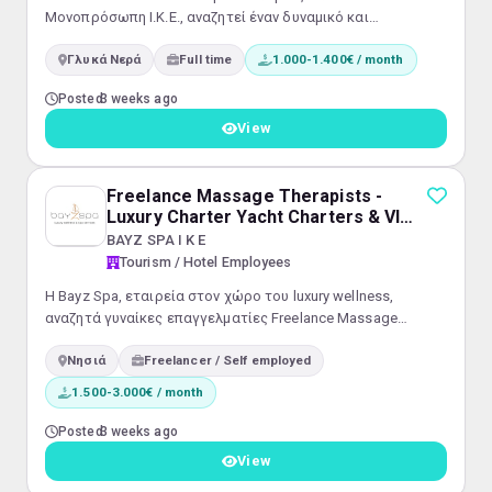
Μονοπρόσωπη Ι.Κ.Ε., αναζητεί έναν δυναμικό και
αφοσιωμένο Τεχνίτη Τροχών για πλήρη απασχόληση με
Γλυκά Νερά
Full time
1.000-1.400€ / month
φυσική παρουσία. Αρμοδιότητες: Εκτέλεση χειρωνακτικών
εργασιών σχετικών με τη συντήρηση και επισκευή και
Posted
3 weeks ago
συναρμολόγηση-αποσυναρμολόγηση
τροχών.Πραγματοποίηση ελέγχων και αξιολόγηση της
View
κατάστασης των ελαστικών.Διασφάλιση της μέγιστης
ασφάλειας και απόδοσης τω...
Freelance Massage Therapists -
Luxury Charter Yacht Charters & VIP
Villas
BAYZ SPA Ι Κ Ε
Tourism / Hotel Employees
​Η Bayz Spa, εταιρεία στον χώρο του luxury wellness,
αναζητά γυναίκες επαγγελματίες Freelance Massage
Therapists για την αποκλειστική στελέχωση εμπορικών και
Νησιά
Freelancer / Self employed
ιδιωτικών θαλαμηγών (Luxury Yacht Charters), καθώς και VIP
βιλών σε όλη την Ελλάδα. ​ 💼 Κύριες Αρμοδιότητες: ​Παροχή
1.500-3.000€ / month
premium υπηρεσιών μάλαξης και ευεξίας on-board (επί του
σκάφους) κατά τη διάρκεια των ναύλων (charters). ​Άψογη
Posted
3 weeks ago
προετοιμασία...
View