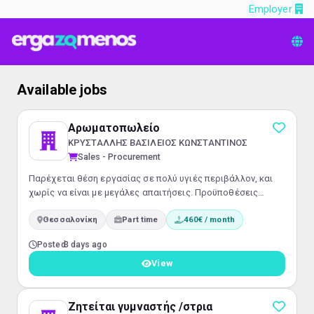
Employer
Available jobs
Αρωματοπωλείο
ΚΡΥΣΤΑΛΛΗΣ ΒΑΣΙΛΕΙΟΣ ΚΩΝΣΤΑΝΤΙΝΟΣ
Sales - Procurement
Παρέχεται θέση εργασίας σε πολύ υγιές περιβάλλον, και
χωρίς να είναι με μεγάλες απαιτήσεις. Προϋποθέσεις
όρεξη, και διάθεση για εργασία, με προοπτική μονιμότητας,
Θεσσαλονίκη
Part time
460€ / month
εκμάθησης της δουλειάς και βελτίωσης αποδοχών.
Posted
3 days ago
View
Ζητείται γυμναστής /στρια