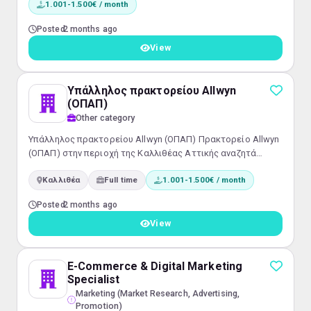
1.001-1.500€ / month
Αττικής.Μεταφορά εμπορευμάτων μεταξύ των
αποθηκευτικών χώρων της εταιρίας. Απαραίτητα
Posted
2 months ago
προσόντα: Δίπλωμα Γ' ΚατηγορίαςΠΕΙ, κάρτα ψηφιακού
View
ταχογράφουΚαλή γνώση...
Υπάλληλος πρακτορείου Allwyn
(ΟΠΑΠ)
Other category
Υπάλληλος πρακτορείου Allwyn (ΟΠΑΠ) Πρακτορείο Allwyn
(ΟΠΑΠ) στην περιοχή της Καλλιθέας Αττικής αναζητά
υποψήφιους για τη θέση του Υπαλλήλου με κύριο καθήκον
Καλλιθέα
Full time
1.001-1.500€ / month
την παροχή άριστης εξυπηρέτησης στους πελάτες. Έχουμε
ανάγκη από δυναμικά άτομα που είναι πρόθυμα να
Posted
2 months ago
εργάζονται σε ένα ευχάριστο και επαγγελματικό
περιβάλλον. Τύπος απασχόλησης: Πλήρης απασχόληση
View
Είδος εργασίας: Με φυσική παρουσία Κατηγορία ε...
E-Commerce & Digital Marketing
Specialist
Marketing (Market Research, Advertising,
Promotion)