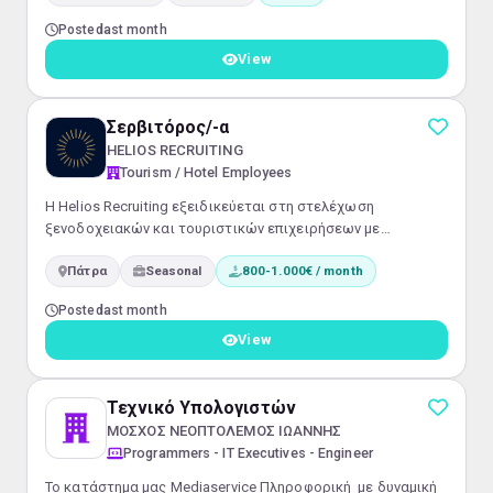
Posted
last month
View
Σερβιτόρος/-α
HELIOS RECRUITING
Tourism / Hotel Employees
Η Helios Recruiting εξειδικεύεται στη στελέχωση
ξενοδοχειακών και τουριστικών επιχειρήσεων με
καταρτισμένο προσωπικό φιλοξενίας. • Αναζητούμε
Πάτρα
Seasonal
800-1.000€ / month
σερβιτόρους/ες με προϋπηρεσία για άμεση απασχόληση σε
ξενοδοχειακές μονάδες και τουριστικές επιχειρήσεις. Εάν
Posted
last month
διαθέτεις επαγγελματισμό, ομαδικό πνεύμα και πάθος για
την εξυπηρέτηση πελατών, θα χαρούμε να γνωρίσουμε το
View
προφίλ σου. Στείλε μας το βιογραφικό σου...
Τεχνικό Υπολογιστών
ΜΟΣΧΟΣ ΝΕΟΠΤΟΛΕΜΟΣ ΙΩΑΝΝΗΣ
Programmers - IT Executives - Engineer
Το κατάστημα μας Mediaservice Πληροφορική με δυναμική