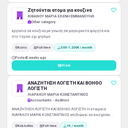
Ζητούνται ατομα για κουζινα
ΛΙΒΑΝΟΥ ΜΑΡΙΑ ΕΛΕΝΗ ΕΜΜΑΝΟΥΗΛ
Other category
εργασια σε κουζινα με γνωση σε μαγειρευτα φαγητα και
στο τηγανι οχι ψησιμο
Κιάτο
Full time
500-1.200€ / month
Posted
2 weeks ago
View
ΑΝΑΖΗΤΗΣΗ ΛΟΓΙΣΤΗ ΚΑΙ ΒΟΗΘΟ
ΛΟΓΙΣΤΗ
ΛΙΑΡΑΚΟΥ ΜΑΡΙΑ ΚΩΝΣΤΑΝΤΙΝΟΣ
Accountants - Auditors
ΑΝΑΖΗΤΗΣΗ ΛΟΓΙΣΤΗ ΚΑΙ ΒΟΗΘΟ ΛΟΓΙΣΤΗ Η εταιρεία
ΛΙΑΡΑΚΟΥ ΜΑΡΙΑ ΚΩΝΣΤΑΝΤΙΝΟΣ επιδιώκει να ενισχύσει
την ομάδα της με δύο θέσεις: Λογιστή και Βοηθό Λογιστή.
Καλλιθέα
Full time
1€ / month
Αν επιθυμείτε να ενταχθείτε σε μια δυναμική ομάδα