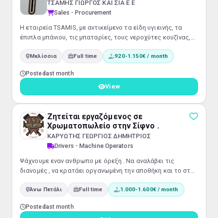
ΤΣΑΜΗΣ ΓΙΩΡΓΟΣ ΚΑΙ ΣΙΑ Ε Ε
Sales - Procurement
Η εταιρεία TSAMIS, με αντικείμενο τα είδη υγιεινής, τα
έπιπλα μπάνιου, τις μπαταρίες, τους νεροχύτες κουζίνας,
τα κλιματιστικά και τα είδη θέρμανσης, αναζητά υπάλληλο
Μελίσσια
Full time
920-1.150€ / month
καταστήματος για μόνιμη συνεργασία Αρμοδιότητες
Εξυπηρέτηση πελατών στο φυσικό κατάστημα.Διαχείριση
Posted
last month
και ενημέρωση του e-shop.Καταχώριση και επεξεργασία
προϊόντων.Διαχείριση παραγγελιών και επικοινωνία με
View
πελάτες.Τηλεφωνική εξυπηρέτη...
Ζητείται εργαζόμενος σε
Χρωματοπωλείο στην Σίφνο .
ΚΑΡΥΩΤΗΣ ΓΕΩΡΓΙΟΣ ΔΗΜΗΤΡΙΟΣ
Drivers - Machine Operators
Ψάχνουμε εναν ανθρωπο με όρεξη . Να αναλάβει τις
διανομές , να κρατάει οργανωμένη την αποθήκη και το στοκ
του καταστήματος.
Άνω Πετάλι
Full time
1.000-1.600€ / month
Posted
last month