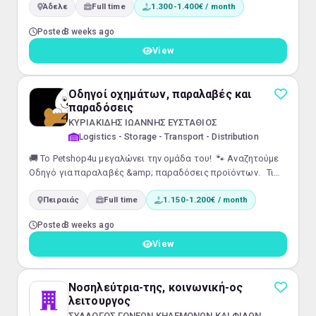
Άδελε
Full time
1.300-1.400€ / month
Κύριες Αρμοδιότητες: Έκδοση παραστατικών (δελτία
αποστολής, τιμολόγια, φορτωτικές). Καθημερινός
Posted
3 weeks ago
συντονισμός και παρακολούθηση των δρομολογίων των
φορτηγών/οδηγών για την άμεση και ασφαλή εξυπηρέτηση
View
των πελατών. Διαχείριση τηλεφωνικών κλήσεων, em...
Οδηγοί οχημάτων, παραλαβές και
παραδόσεις
ΚΥΡΙΑΚΙΔΗΣ ΙΩΑΝΝΗΣ ΕΥΣΤΑΘΙΟΣ
Logistics - Storage - Transport - Distribution
🚚 Το Petshop4u μεγαλώνει την ομάδα του! 🐾 Αναζητούμε
Οδηγό για παραλαβές &amp; παραδόσεις προϊόντων. Τι
προσφέρουμε:🚐 Η εργασία πραγματοποιείται με δικό μας
Πειραιάς
Full time
1.150-1.200€ / month
σύγχρονο ηλεκτρικό βαν.✅ Δεν απαιτείται επαγγελματικό
δίπλωμα οδήγησης. Απαραίτητα προσόντα:✅
Posted
3 weeks ago
Εκπληρωμένες στρατιωτικές υποχρεώσεις✅
Υπευθυνότητα &amp; συνέπεια✅ Ευγένεια και
View
επαγγελματική συμπεριφορά 🕘 Ωράριο
εργασίας:Δευτέρα –...
Νοσηλεύτρια-της, κοινωνική-ος
λειτουργος
ΣΥΛΛΟΓΟΣ ΓΟΝΕΩΝ ΚΗΔΕΜΟΝΩΝ ΚΑΙ ΦΙΛΩΝ