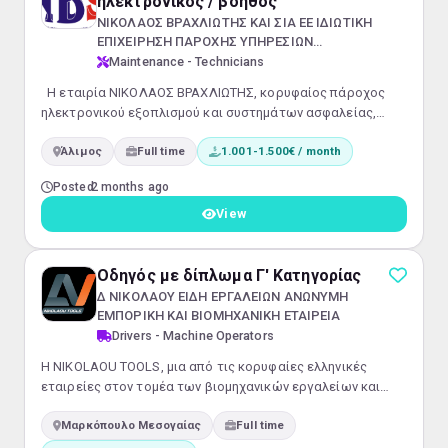
ηλεκτρονικός / βοηθός
ΝΙΚΟΛΑΟΣ ΒΡΑΧΛΙΩΤΗΣ ΚΑΙ ΣΙΑ ΕΕ ΙΔΙΩΤΙΚΗ
ΕΠΙΧΕΙΡΗΣΗ ΠΑΡΟΧΗΣ ΥΠΗΡΕΣΙΩΝ
ΑΣΦΑΛΕΙΑΣ
Maintenance - Technicians
Η εταιρία ΝΙΚΟΛΑΟΣ ΒΡΑΧΛΙΩΤΗΣ, κορυφαίος πάροχος
ηλεκτρονικού εξοπλισμού και συστημάτων ασφαλείας,
αναζητά Τεχνικό Ηλεκτρολόγο ή Ηλεκτρονικό για πλήρη
Άλιμος
Full time
1.001-1.500€ / month
απασχόληση στη θέση του Βοηθού, με έδρα τον Άλιμο.
Προσφέρουμε μόνιμη πενθήμερη εργασία με ικανοποιητικό
Posted
2 months ago
μισθό, κυμαινόμενο από 1.001 έως 1.500 ευρώ.
Απαιτούμενα Προσόντα: Απόφοιτος ΣΕΚ/ΕΠΑΛ/ΓΕΣ/ΕΠΑΣ
View
στην ειδικότητα Ηλεκτρολόγου.Καλή γνώση της ε...
Οδηγός με δίπλωμα Γ' Κατηγορίας
Δ ΝΙΚΟΛΑΟΥ ΕΙΔΗ ΕΡΓΑΛΕΙΩΝ ΑΝΩΝΥΜΗ
ΕΜΠΟΡΙΚΗ ΚΑΙ ΒΙΟΜΗΧΑΝΙΚΗ ΕΤΑΙΡΕΙΑ
Drivers - Machine Operators
Η NIKOLAOU TOOLS, μια από τις κορυφαίες ελληνικές
εταιρείες στον τομέα των βιομηχανικών εργαλείων και
μηχανημάτων αναζητά Οδηγό Γ' Κατηγορίας Κύριες
Μαρκόπουλο Μεσογαίας
Full time
αρμοδιότητες: Παράδοση δεμάτων και παραγγελιών σε
μεταφορικές και πελάτες εντός λεκανοπεδίου