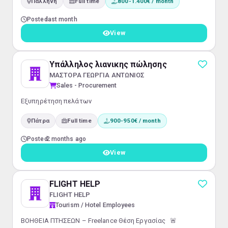
Παλλήνη
Full time
800-1.400€ / month
Posted
last month
View
Υπάλληλος λιανικης πώλησης
ΜΑΣΤΟΡΑ ΓΕΩΡΓΙΑ ΑΝΤΩΝΙΟΣ
Sales - Procurement
Εξυπηρέτηση πελάτων
Πάτρα
Full time
900-950€ / month
Posted
2 months ago
View
FLIGHT HELP
FLIGHT HELP
Tourism / Hotel Employees
ΒΟΗΘΕΙΑ ΠΤΗΣΕΩΝ – Freelance Θέση Εργασίας 🚨