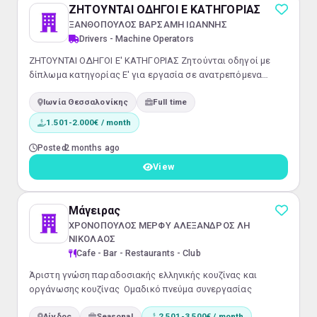
ΖΗΤΟΥΝΤΑΙ ΟΔΗΓΟΙ Ε ΚΑΤΗΓΟΡΙΑΣ
ΞΑΝΘΟΠΟΥΛΟΣ ΒΑΡΣΑΜΗ ΙΩΑΝΝΗΣ
Drivers - Machine Operators
ΖΗΤΟΥΝΤΑΙ ΟΔΗΓΟΙ Ε' ΚΑΤΗΓΟΡΙΑΣ Ζητούνται οδηγοί με
δίπλωμα κατηγορίας Ε' για εργασία σε ανατρεπόμενα
φορτηγά. Απαραίτητα:ΠΕΙ σε ισχύΨηφιακή κάρτα
Ιωνία Θεσσαλονίκης
Full time
ταχογράφουΠροϋπηρεσία Προσφέρονται:Ικανοποιητικές
αποδοχές από 1400€ έως 2200€Πλήρης ασφάλισηΜόνιμη
1.501-2.000€ / month
εργασία
Posted
2 months ago
View
Μάγειρας
ΧΡΟΝΟΠΟΥΛΟΣ ΜΕΡΦΥ ΑΛΕΞΑΝΔΡΟΣ ΛΗ
ΝΙΚΟΛΑΟΣ
Cafe - Bar - Restaurants - Club
Άριστη γνώση παραδοσιακής ελληνικής κουζίνας και
οργάνωσης κουζίνας Ομαδικό πνεύμα συνεργασίας
Λίνδος
Seasonal
2.501-3.500€ / month