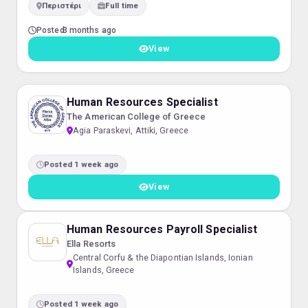
Περιστέρι
Full time
εργασίεςΔιατήρηση καθαρού και οργανωμένου χώρου.
Απαραίτητα προσόντα: Υπευθυνότητα και συνέπεια.
Posted
3 months ago
Ευγένεια και καλή επικοινωνία Βασικές γνώσεις Η/Υ
Προϋπηρεσία σε αντίστοιχη θέση θα εκτιμηθεί (όχι
View
απαραίτητη)
Human Resources Specialist
The American College of Greece
Agia Paraskevi, Attiki, Greece
Posted 1 week ago
View
Human Resources Payroll Specialist
Ella Resorts
Central Corfu & the Diapontian Islands, Ionian
Islands, Greece
Posted 1 week ago