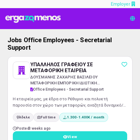
Employer
Jobs Office Employees - Secretarial
Support
ΥΠΑΛΛΗΛΟΣ ΓΡΑΦΕΙΟΥ ΣΕ
ΜΕΤΑΦΟΡΙΚΗ ΕΤΑΙΡΕΙΑ
ΔΟΥΣΜΑΝΗΣ ΖΑΧΑΡΗΣ ΒΑΣΙΛΕΙΟΥ
ΜΕΤΑΦΟΡΙΚΗ ΕΜΠΟΡΙΚΗ ΙΔΙΩΤΙΚΗ
ΚΕΦΑΛΑΙΟΥΧΙΚΗ ΕΤΑΙΡΕΙΑ
Office Employees - Secretarial Support
Η εταιρεία μας, με έδρα στο Ρέθυμνο και πολυετή
παρουσία στον χώρο των μεταφορών, αναζητά δυναμικό/ή
επαγγελματία για τη στελέχωση του γραφείου κίνησης.
Άδελε
Full time
1.300-1.400€ / month
Κύριες Αρμοδιότητες: Έκδοση παραστατικών (δελτία
αποστολής, τιμολόγια, φορτωτικές). Καθημερινός
Posted
3 weeks ago
συντονισμός και παρακολούθηση των δρομολογίων των
φορτηγών/οδηγών για την άμεση και ασφαλή εξυπηρέτηση
View