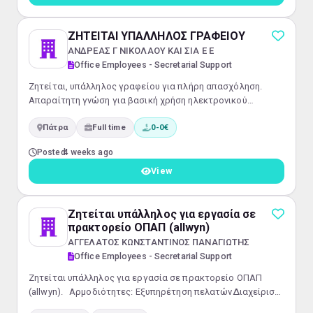
των πελατών. Διαχείριση τηλεφωνικών κλήσεων, em...
ΖΗΤΕΙΤΑΙ ΥΠΑΛΛΗΛΟΣ ΓΡΑΦΕΙΟΥ
ΑΝΔΡΕΑΣ Γ ΝΙΚΟΛΑΟΥ ΚΑΙ ΣΙΑ Ε Ε
Office Employees - Secretarial Support
Ζητείται, υπάλληλος γραφείου για πλήρη απασχόληση.
Απαραίτητη γνώση για βασική χρήση ηλεκτρονικού
υπολογιστή (Word, excel) Ξένες Γλώσσες: Αγγλικά και κατά
Πάτρα
Full time
0-0€
προτίμηση Γερμανικά
Posted
4 weeks ago
View
Ζητείται υπάλληλος για εργασία σε
πρακτορείο ΟΠΑΠ (allwyn)
ΑΓΓΕΛΑΤΟΣ ΚΩΝΣΤΑΝΤΙΝΟΣ ΠΑΝΑΓΙΩΤΗΣ
Office Employees - Secretarial Support
Ζητείται υπάλληλος για εργασία σε πρακτορείο ΟΠΑΠ
(allwyn). Αρμοδιότητες: Εξυπηρέτηση πελατώνΔιαχείριση
παιχνιδιών ΟΠΑΠΤαμείο και βασικές διοικητικές