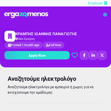
Employer
ΚΡΑΜΠΗΣ ΙΩΑΝΝΗΣ ΠΑΝΑΓΙΩΤΗΣ
Νέα Σμύρνη
Posted 1 month ago
Full time
Apply Now
Αναζητούμε ηλεκτρολόγο
Αναζητούμε ηλεκτρολόγο με εμπειρία ή χωρις για να
ενισχύσουμε την ομάδα μας.