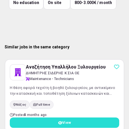
No education
On site
800-3.000€ / month
Similar jobs in the same category
Αναζήτηση Υπαλλήλου Ξυλουργείου
ΔΗΜΗΤΡΗΣ ΣΙΔΕΡΗΣ Κ ΣΙΑ ΟΕ
Maintenance - Technicians
Η θέση αφορά τεχνίτη ή βοηθό ξυλουργείου, με αντικείμενο
την κατασκευή και τοποθέτηση ξύλινων κατασκευών και
κουφωμάτων.Ο υποψήφιος θα συμμετέχει ενεργά σε όλα τα
Νάξος
Full time
στάδια της εργασίας, από την κατασκευή στο εργαστήριο
έως και την τελική τοποθέτηση στον χώρο του πελάτη. Οι
Posted
4 months ago
εργασίες περιλαμβάνουν την κατασκευή επίπλων, κουζινών
και ντουλαπών, τη βαφή και το φινίρισμα επιφανειών, καθώς
View
και την τοποθέτ...