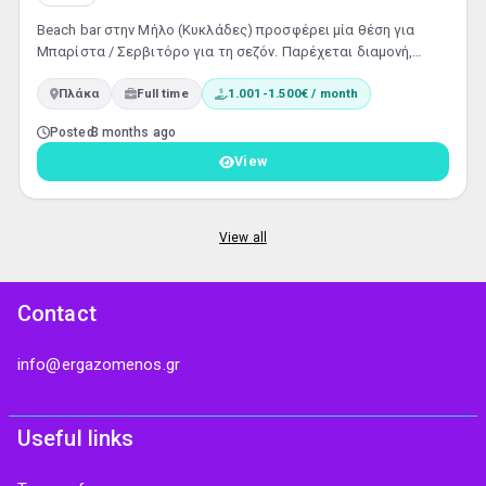
Βeach bar στην Μήλο (Κυκλάδες) προσφέρει μία θέση για
Μπαρίστα / Σερβιτόρο για τη σεζόν. Παρέχεται διαμονή,
διατροφή εντός του καταστήματος, ικανοποιητικός μισθός
Πλάκα
Full time
1.001-1.500€ / month
και όλα τα νόμιμα. Αποστολή πλήρους βιογραφικού και
στοιχείων επικοινωνίας στο email:
mariosstudios@gmail.com
Posted
3 months ago
View
View all
Contact
info@ergazomenos.gr
Useful links