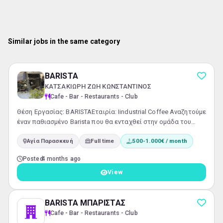
Similar jobs in the same category
BARISTA
ΚΑΤΣΑΚΙΩΡΗ ΖΩΗ ΚΩΝΣΤΑΝΤΙΝΟΣ
Cafe - Bar - Restaurants - Club
Θέση Εργασίας: BARISTAΕταιρία: Ιindustrial Coffee Αναζητούμε
έναν παθιασμένο Barista που θα ενταχθεί στην ομάδα του
Ιindustrial Coffee. Εάν αγαπάτε τον καφέ και επιθυμείτε να
Αγία Παρασκευή
Full time
500-1.000€ / month
εργάζεστε σε ένα δυναμικό και φιλικό περιβάλλον, τότε αυτή
είναι η ευκαιρία που ψάχνετε! Κύριες Αρμοδιότητες:
Posted
4 months ago
Παρασκευή και σερβίρισμα ποιοτικού καφέ και άλλων
ροφημάτων.Εξυπηρέτηση πελατών με χαμόγελο και
View
επαγγελματισμό.Υποσ...
BARISTA ΜΠΑΡΙΣΤΑΣ
Cafe - Bar - Restaurants - Club