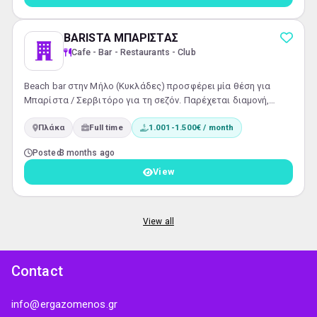
επαγγελματισμό.Υποσ...
BARISTA ΜΠΑΡΙΣΤΑΣ
Cafe - Bar - Restaurants - Club
Βeach bar στην Μήλο (Κυκλάδες) προσφέρει μία θέση για
Μπαρίστα / Σερβιτόρο για τη σεζόν. Παρέχεται διαμονή,
διατροφή εντός του καταστήματος, ικανοποιητικός μισθός
Πλάκα
Full time
1.001-1.500€ / month
και όλα τα νόμιμα. Αποστολή πλήρους βιογραφικού και
στοιχείων επικοινωνίας στο email:
mariosstudios@gmail.com
Posted
3 months ago
View
View all
Contact
info@ergazomenos.gr