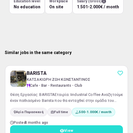
Education level
Workplace
Salary (Gross)
No education
On site
1.501-2.000€ / month
Similar jobs in the same category
BARISTA
ΚΑΤΣΑΚΙΩΡΗ ΖΩΗ ΚΩΝΣΤΑΝΤΙΝΟΣ
Cafe - Bar - Restaurants - Club
Θέση Εργασίας: BARISTAΕταιρία: Ιindustrial Coffee Αναζητούμε
έναν παθιασμένο Barista που θα ενταχθεί στην ομάδα του
Ιindustrial Coffee. Εάν αγαπάτε τον καφέ και επιθυμείτε να
Αγία Παρασκευή
Full time
500-1.000€ / month
εργάζεστε σε ένα δυναμικό και φιλικό περιβάλλον, τότε αυτή
είναι η ευκαιρία που ψάχνετε! Κύριες Αρμοδιότητες:
Posted
4 months ago
Παρασκευή και σερβίρισμα ποιοτικού καφέ και άλλων
ροφημάτων.Εξυπηρέτηση πελατών με χαμόγελο και
View