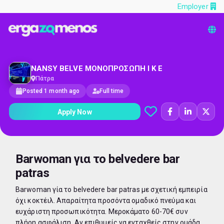
Employer
NANSY BELVE ΜΟΝΟΠΡΟΣΩΠΗ Ι Κ Ε
Πάτρα
Posted 1 month ago
Full time
Apply Now
Barwoman για το belvedere bar
patras
Barwoman γία το belvedere bar patras με σχετική εμπειρία
όχι κοκτέιλ. Απαραίτητα προσόντα ομαδικό πνεύμα και
ευχάριστη προσωπικότητα. Μεροκάματο 60-70€ συν
πλήρη ασφάλιση. Αν επιθυμείς να ενταχθείς στην ομάδα